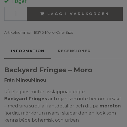
I lager
LÄGG I VARUKORGEN
Artikelnummer:
19376-Moro-One-Size
INFORMATION
RECENSIONER
Backyard Fringes – Moro
Från MinouMinou
Rå elegans möter avslappnad edge.
Backyard Fringes
är tröjan som inte ber om ursäkt
– med sina subtila fransdetaljer och djupa
moroton
(jordig, mörkbrun nyans) skapar den en look som
känns både bohemisk och urban.