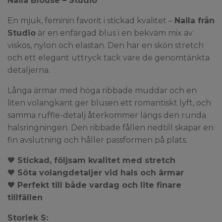
Naila Blouse – Studio
En mjuk, feminin favorit i stickad kvalitet –
Naila från
Studio
är en enfärgad blus i en bekväm mix av
viskos, nylon och elastan. Den har en skön stretch
och ett elegant uttryck tack vare de genomtänkta
detaljerna.
Långa ärmar med höga ribbade muddar och en
liten volangkant ger blusen ett romantiskt lyft, och
samma ruffle-detalj återkommer längs den runda
halsringningen. Den ribbade fållen nedtill skapar en
fin avslutning och håller passformen på plats.
🖤
Stickad, följsam kvalitet med stretch
🖤
Söta volangdetaljer vid hals och ärmar
🖤
Perfekt till både vardag och lite finare
tillfällen
Storlek S: