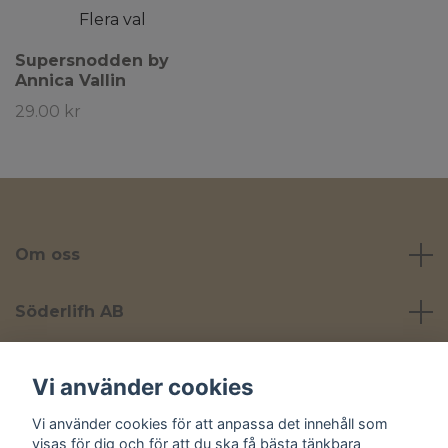
Flera val
Supersnodden by
Annica Vallin
29.00 kr
Om oss
Söderlifh AB
Läs mer
Vi använder cookies
Vi använder cookies för att anpassa det innehåll som
Sociala medier
visas för dig och för att du ska få bästa tänkbara