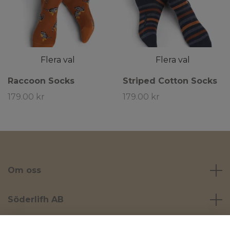
Flera val
Flera val
Raccoon Socks
Striped Cotton Socks
179.00 kr
179.00 kr
Om oss
Söderlifh AB
Läs mer