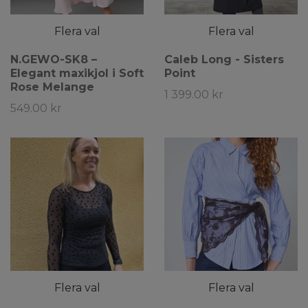
Flera val
Flera val
N.GEWO-SK8 –
Caleb Long - Sisters
Elegant maxikjol i Soft
Point
Rose Melange
1 399.00 kr
549.00 kr
Flera val
Flera val