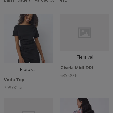
passar både till vardag och fest.
Flera val
Gisela Midi DR1
Flera val
699.00 kr
Veda Top
399.00 kr