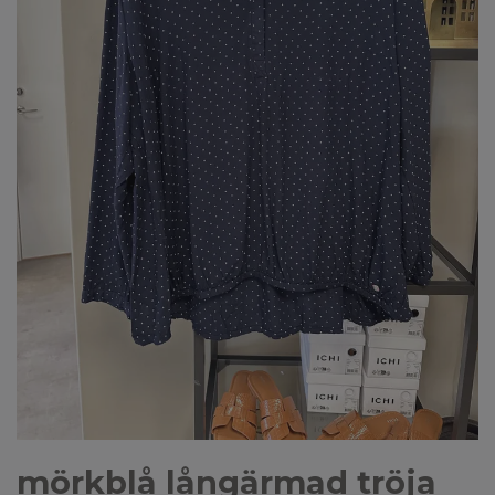
mörkblå långärmad tröja