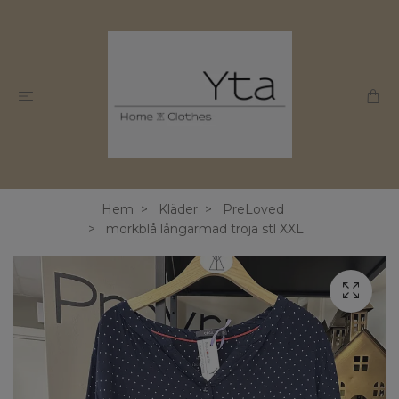
Hem
Kläder
PreLoved
mörkblå långärmad tröja stl XXL