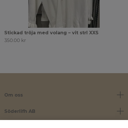
Stickad tröja med volang – vit strl XXS
350.00 kr
Om oss
Söderlifh AB
Läs mer