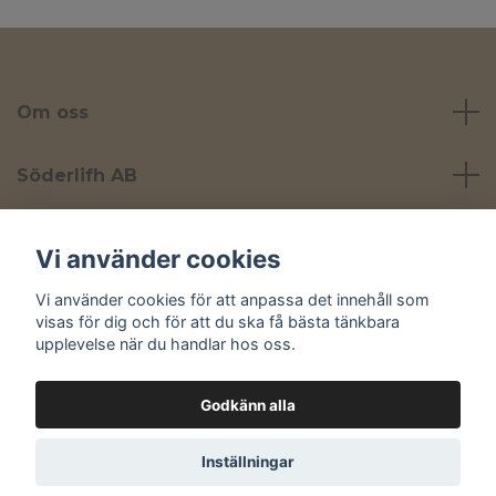
Om oss
Söderlifh AB
Läs mer
Vi använder cookies
Vi använder cookies för att anpassa det innehåll som
Sociala medier
visas för dig och för att du ska få bästa tänkbara
upplevelse när du handlar hos oss.
Godkänn alla
© 2026 Yta
Inställningar