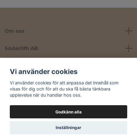
Om oss
Söderlifh AB
Läs mer
Vi använder cookies
Vi använder cookies för att anpassa det innehåll som
Sociala medier
visas för dig och för att du ska få bästa tänkbara
upplevelse när du handlar hos oss.
Godkänn alla
© 2026 Yta
Inställningar