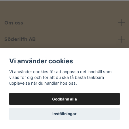
Om oss
Söderlifh AB
Läs mer
Vi använder cookies
Vi använder cookies för att anpassa det innehåll som
Sociala medier
visas för dig och för att du ska få bästa tänkbara
upplevelse när du handlar hos oss.
Godkänn alla
© 2026 Yta
Inställningar