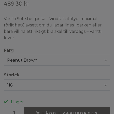
489.30 kr
Vantti Softshelljacka – Vindtät attityd, maximal
rörlighetOavsett om du jagar lines i parken eller
bara vill ha ett riktigt bra skal till vardags – Vantti
lever
Färg
Peanut Brown
Storlek
116
I lager
LÄGG I VARUKORGEN