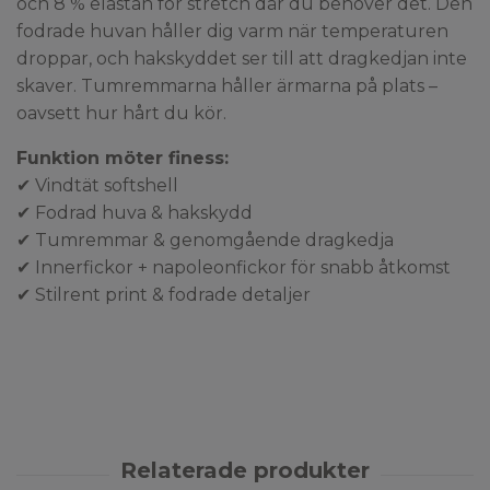
och 8 % elastan för stretch där du behöver det. Den
fodrade huvan håller dig varm när temperaturen
droppar, och hakskyddet ser till att dragkedjan inte
skaver. Tumremmarna håller ärmarna på plats –
oavsett hur hårt du kör.
Funktion möter finess:
✔ Vindtät softshell
✔ Fodrad huva & hakskydd
✔ Tumremmar & genomgående dragkedja
✔ Innerfickor + napoleonfickor för snabb åtkomst
✔ Stilrent print & fodrade detaljer