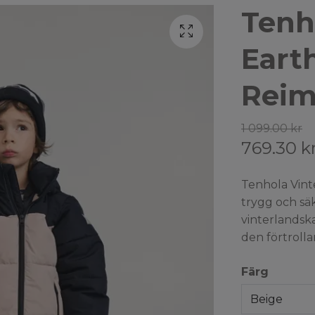
Tenh
Eart
Rei
1 099.00 kr
769.30 k
Tenhola Vint
trygg och säk
vinterlandsk
den förtroll
Färg
Beige