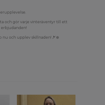
terupplevelse.
ta
och gör varje vinteräventyr till ett
h erbjudanden!
 nu och upplev skillnaden! 🎿❄️