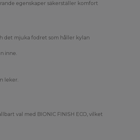
ilerande egenskaper säkerställer komfort
h det mjuka fodret som håller kylan
n inne.
n leker.
hållbart val med BIONIC FINISH ECO, vilket