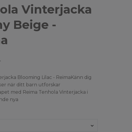
ola Vinterjacka
hy Beige -
ma
r
erjacka Blooming Lilac - ReimaKänn dig
er när ditt barn utforskar
apet med Reima Tenhola Vinterjacka i
ande nya