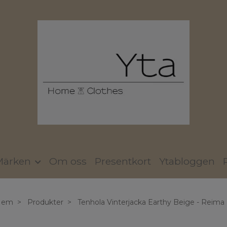
Märken
Om oss
Presentkort
Ytabloggen
Hem
Produkter
Tenhola Vinterjacka Earthy Beige - Reima