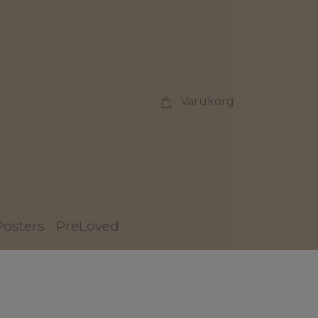
Varukorg
Posters
PreLoved