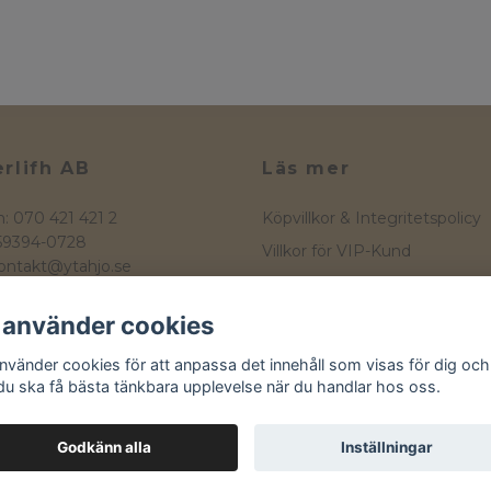
rlifh AB
Läs mer
n: 070 421 421 2
Köpvillkor & Integritetspolicy
559394-0728
Villkor för VIP-Kund
ontakt@ytahjo.se
Kontakt
atan 16
 Hjo
Storleksguide
 använder cookies
Western
använder cookies för att anpassa det innehåll som visas för dig och
 du ska få bästa tänkbara upplevelse när du handlar hos oss.
Godkänn alla
Inställningar