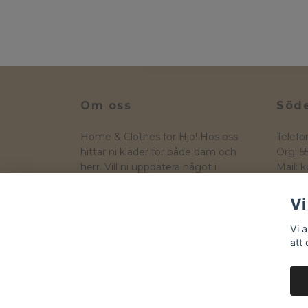
Om oss
Söde
Home & Clothes for Hjo! Hos oss
Telefo
hittar ni kläder för både dam och
Org: 
herr. Vill ni uppdatera något i
Mail:
k
hemmet så hittar ni även ett
Hamng
sortiment av heminredning
544 30
Vi
Vi 
att
© 2026 Yta