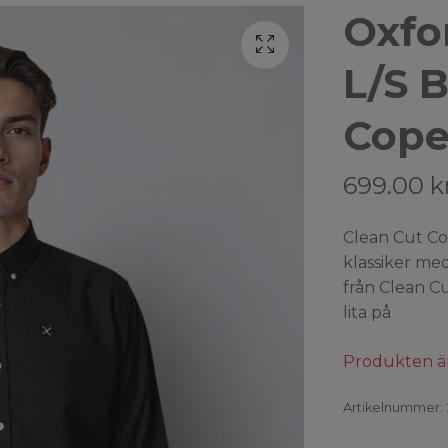
Oxfo
L/S B
Cop
699.00 k
Clean Cut Co
klassiker med
från Clean C
lita på
Produkten är t
Artikelnummer: