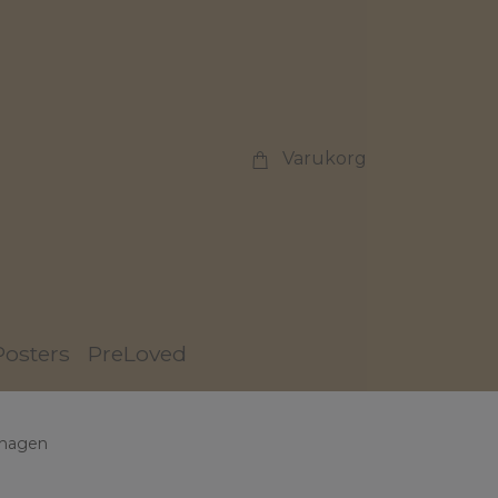
Varukorg
Posters
PreLoved
nhagen