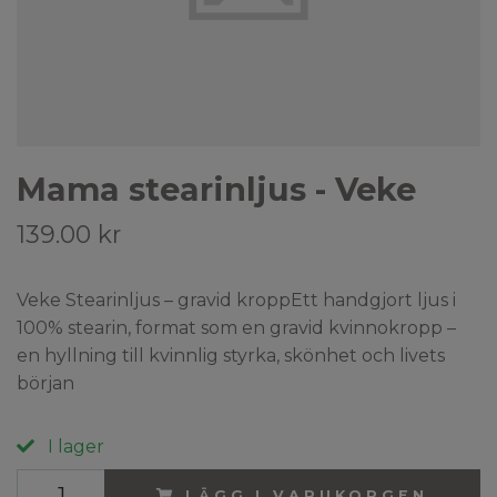
Mama stearinljus - Veke
139.00 kr
Veke Stearinljus – gravid kroppEtt handgjort ljus i
100% stearin, format som en gravid kvinnokropp –
en hyllning till kvinnlig styrka, skönhet och livets
början
I lager
LÄGG I VARUKORGEN