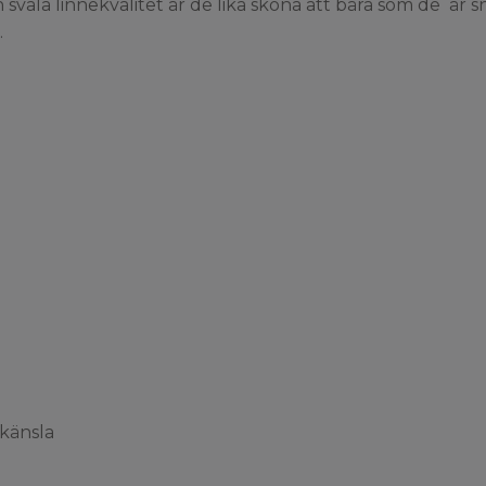
svala linnekvalitet är de lika sköna att bära som de är snyg
.
känsla