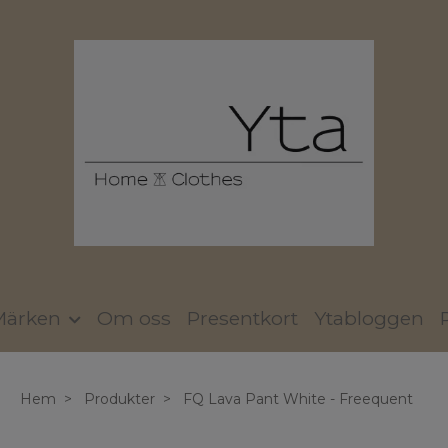
Märken
Om oss
Presentkort
Ytabloggen
Hem
Produkter
FQ Lava Pant White - Freequent