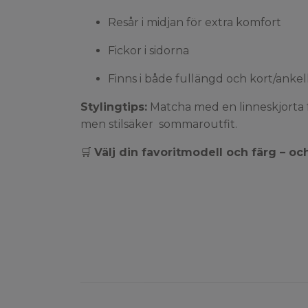
Resår i midjan för extra komfort
Fickor i sidorna
Finns i både fullängd och kort/anke
Stylingtips:
Matcha med en linneskjorta f
men stilsäker sommaroutfit.
🛒
Välj din favoritmodell och färg – och