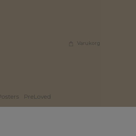
Varukorg
Posters
PreLoved