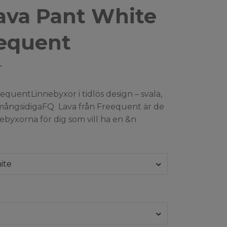
ava Pant White
eequent
r
equentLinnebyxor i tidlös design – svala,
 mångsidigaFQ Lava från Freequent är de
ebyxorna för dig som vill ha en &n
ite