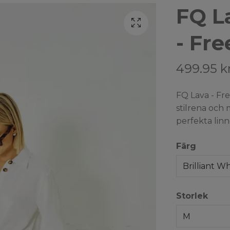
FQ L
- Fr
499.95 k
FQ Lava - Fre
stilrena och
perfekta linn
Färg
Brilliant Wh
Storlek
M