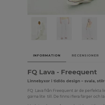
INFORMATION
RECENSIONER
FQ Lava - Freequent
Linnebyxor i tidlös design – svala, st
FQ Lava från Freequent är de perfekta li
gärna lite till. De finns i flera färger och l