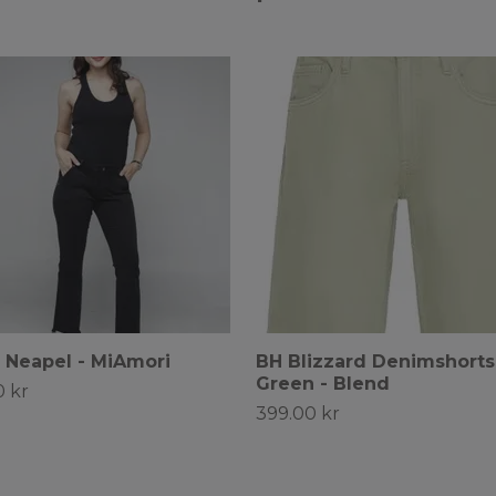
 Neapel - MiAmori
BH Blizzard Denimshorts
Green - Blend
0 kr
399.00 kr