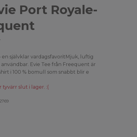
vie Port Royale-
quent
r
 en självklar vardagsfavoritMjuk, luftig
ka användbar. Evie Tee från Freequent är
-shirt i 100 % bomull som snabbt blir e
yvärr slut i lager. :(
2769