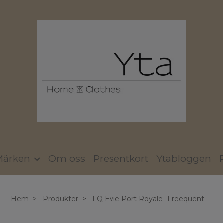
Märken
Om oss
Presentkort
Ytabloggen
Hem
Produkter
FQ Evie Port Royale- Freequent