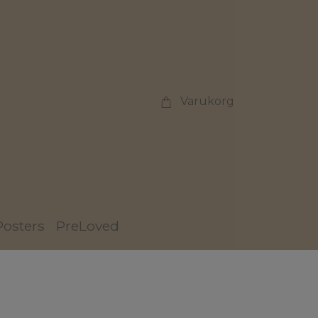
Varukorg
Posters
PreLoved