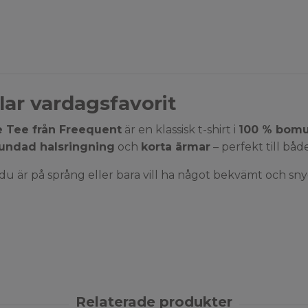
lar vardagsfavorit
e Tee från Freequent
är en klassisk t-shirt i
100 % bomu
undad halsringning
och
korta ärmar
– perfekt till både
u är på språng eller bara vill ha något bekvämt och snyg