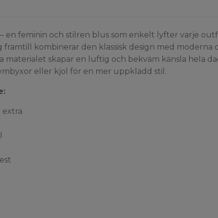
– en feminin och stilren blus som enkelt lyfter varje out
 framtill kombinerar den klassisk design med moderna d
ta materialet skapar en luftig och bekväm känsla hela dage
ymbyxor eller kjol för en mer uppklädd stil.
e:
 extra
l
fest