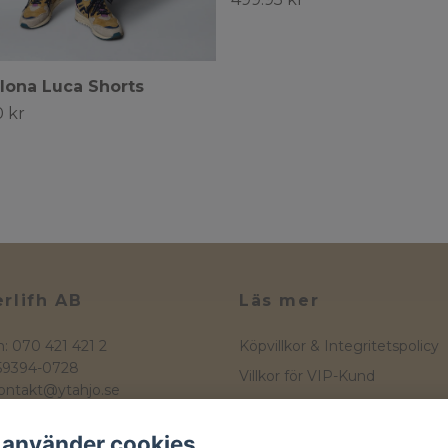
lona Luca Shorts
 kr
rlifh AB
Läs mer
n: 070 421 421 2
Köpvillkor & Integritetspolicy
559394-0728
Villkor för VIP-Kund
ontakt@ytahjo.se
Kontakt
atan 16
 Hjo
Storleksguide
 använder cookies