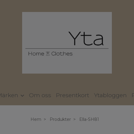
Märken
Om oss
Presentkort
Ytabloggen
Hem
Produkter
Ella-SH81