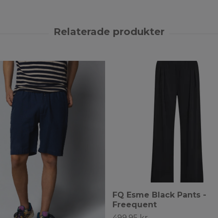
FQ Esme Black Pants -
Freequent
499.95 kr