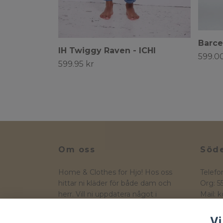
Barce
IH Twiggy Raven - ICHI
599.00
599.95 kr
Om oss
Söde
Home & Clothes for Hjo! Hos oss
Telefo
hittar ni kläder för både dam och
Org: 
herr. Vill ni uppdatera något i
Mail:
k
hemmet så hittar ni även ett
Hamng
sortiment av heminredning
544 30
Vi