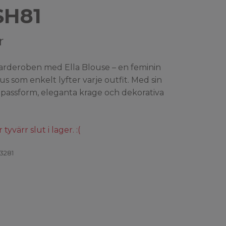
SH81
r
rderoben med Ella Blouse – en feminin
lus som enkelt lyfter varje outfit. Med sin
passform, eleganta krage och dekorativa
yvärr slut i lager. :(
3281