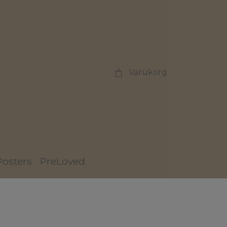
Varukorg
Posters
PreLoved