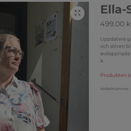
Ella-
499.00 k
Uppdatera ga
och stilren b
avslappnade 
k
Produkten är t
Artikelnummer: