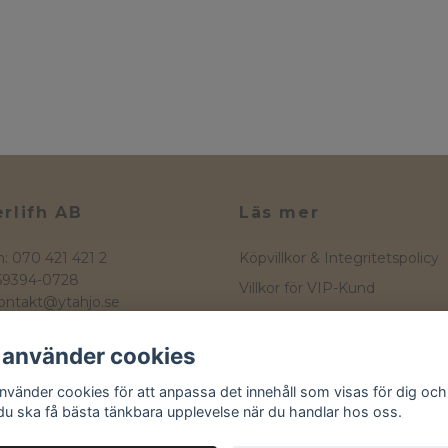
rlifh AB
Läs mer
n: 070 421 421 2
Köpvillkor & Integritetspolicy
559394-0728
Villkor för VIP-Kund
ontakt@ytahjo.se
Kontakt
atan 16
 Hjo
Storleksguide
 använder cookies
Western
använder cookies för att anpassa det innehåll som visas för dig och
 du ska få bästa tänkbara upplevelse när du handlar hos oss.