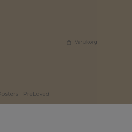
Varukorg
Posters
PreLoved