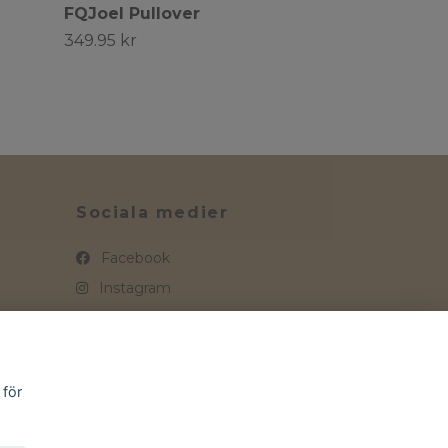
FQJoel Pullover
349.95 kr
Sociala medier
Facebook
Instagram
 för