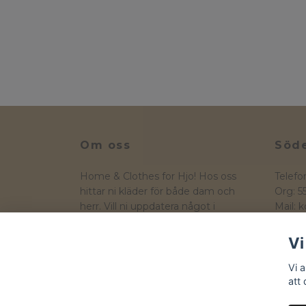
Om oss
Söde
Home & Clothes for Hjo! Hos oss
Telefo
hittar ni kläder för både dam och
Org: 
herr. Vill ni uppdatera något i
Mail:
k
hemmet så hittar ni även ett
Hamng
sortiment av heminredning
544 30
Vi
Vi 
att