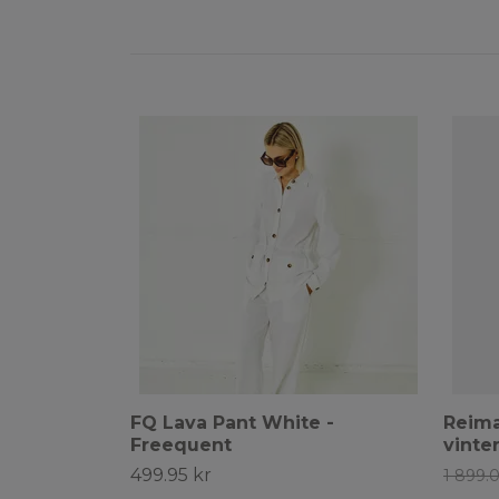
FQ Lava Pant White -
Reim
Freequent
vinte
499.95 kr
1 899.0