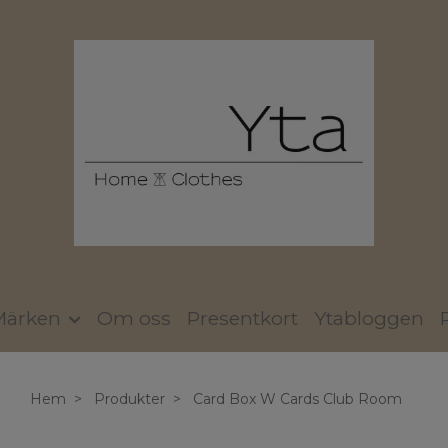
Märken
Om oss
Presentkort
Ytabloggen
Hem
Produkter
Card Box W Cards Club Room