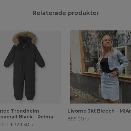
atec Trondheim
Livorno Jkt Bleech - MiA
roverall Black - Reima
899.00 kr
1 329.30 kr
0 kr