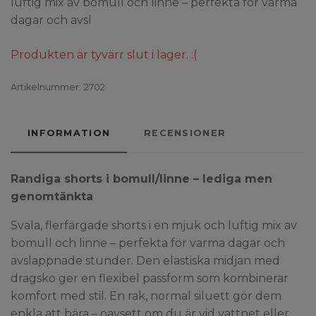
luftig mix av bomull och linne – perfekta för varma
dagar och avsl
Produkten är tyvärr slut i lager. :(
Artikelnummer:
2702
INFORMATION
RECENSIONER
Randiga shorts i bomull/linne – lediga men
genomtänkta
Svala, flerfärgade shorts i en mjuk och luftig mix av
bomull och linne – perfekta för varma dagar och
avslappnade stunder. Den elastiska midjan med
dragsko ger en flexibel passform som kombinerar
komfort med stil. En rak, normal siluett gör dem
enkla att bära – oavsett om du är vid vattnet eller