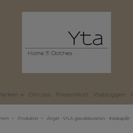
Märken
Om oss
Presentkort
Ytabloggen
Hem
Produkter
Ängel - VILA gravdekoration - #älskaplåt