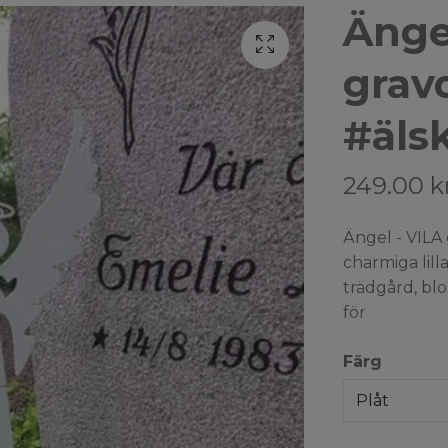
Änge
grav
#äls
249.00 k
Ängel - VILA 
charmiga lill
trädgård, bl
för
Färg
Plåt