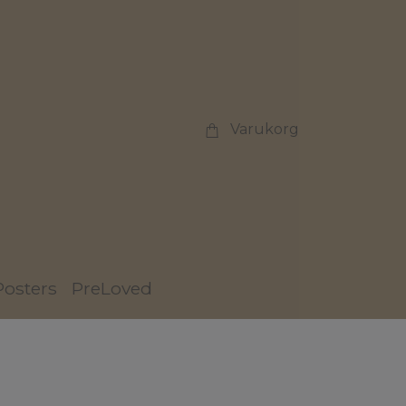
Varukorg
Posters
PreLoved