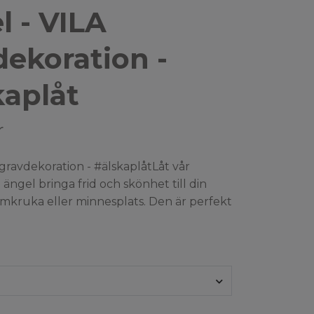
l - VILA
dekoration -
kaplåt
r
gravdekoration - #älskaplåtLåt vår
a ängel bringa frid och skönhet till din
omkruka eller minnesplats. Den är perfekt