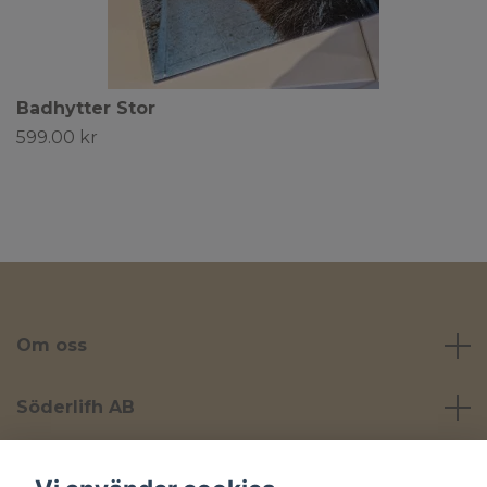
Badhytter Stor
599.00 kr
Om oss
Söderlifh AB
Läs mer