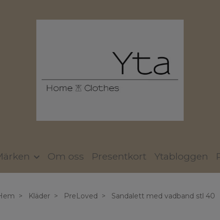
Märken
Om oss
Presentkort
Ytabloggen
Hem
Kläder
PreLoved
Sandalett med vadband stl 40