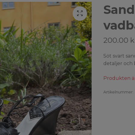
Sand
vadb
200.00 k
Söt svart san
detaljer och
Produkten är t
Artikelnummer: