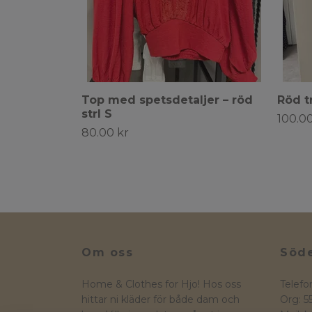
Top med spetsdetaljer – röd
Röd t
strl S
100.00
80.00 kr
Om oss
Söde
Home & Clothes for Hjo! Hos oss
Telefo
hittar ni kläder för både dam och
Org: 