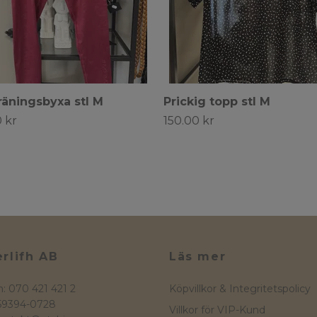
räningsbyxa stl M
Prickig topp stl M
 kr
150.00 kr
rlifh AB
Läs mer
n: 070 421 421 2
Köpvillkor & Integritetspolicy
559394-0728
Villkor för VIP-Kund