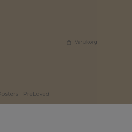
Varukorg
Posters
PreLoved