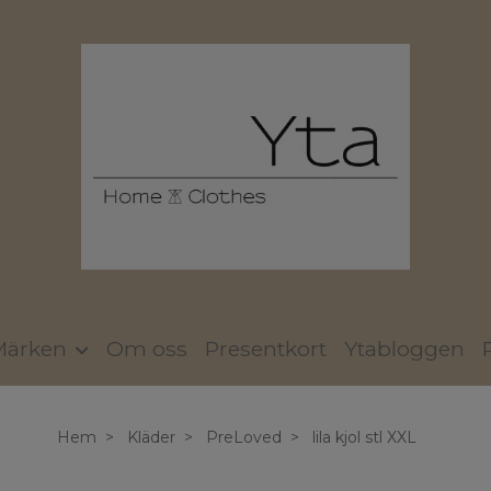
Märken
Om oss
Presentkort
Ytabloggen
Hem
Kläder
PreLoved
lila kjol stl XXL