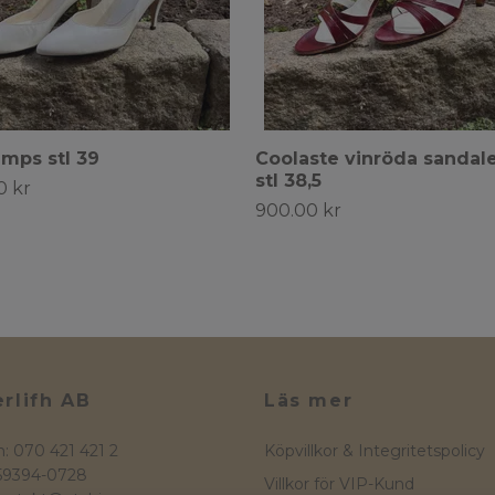
umps stl 39
Coolaste vinröda sandal
stl 38,5
0 kr
900.00 kr
rlifh AB
Läs mer
n: 070 421 421 2
Köpvillkor & Integritetspolicy
559394-0728
Villkor för VIP-Kund