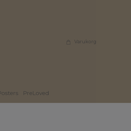
Varukorg
Posters
PreLoved