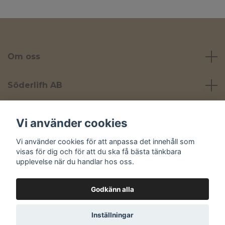
Om oss
Söderlifh AB
Läs mer
Vi använder cookies
Vi använder cookies för att anpassa det innehåll som
Sociala medier
visas för dig och för att du ska få bästa tänkbara
upplevelse när du handlar hos oss.
Godkänn alla
© 2026 Yta
Inställningar